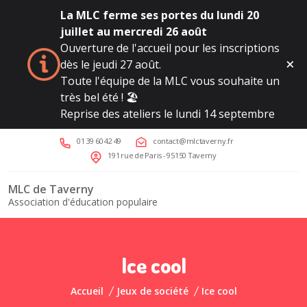
La MLC ferme ses portes du lundi 20
juillet au mercredi 26 août
Ouverture de l'accueil pour les inscriptions
dès le jeudi 27 août.
Toute l'équipe de la MLC vous souhaite un
très bel été ! 🏖️
Reprise des ateliers le lundi 14 septembre
01 39 60 42 49
contact@mlctaverny.fr
191 rue de Paris - 95150 Taverny
MLC de Taverny
Association d'éducation populaire
Ice cool
Accueil
Jeux de société
Ice cool