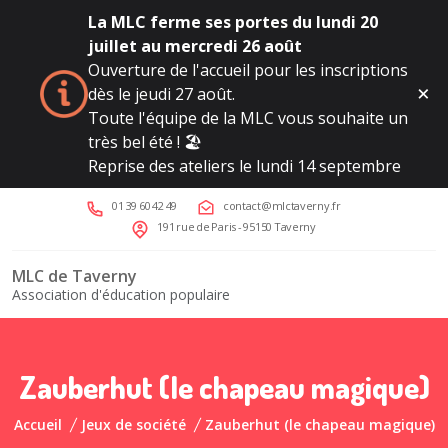
La MLC ferme ses portes du lundi 20
juillet au mercredi 26 août
Ouverture de l'accueil pour les inscriptions
dès le jeudi 27 août.
Toute l'équipe de la MLC vous souhaite un
très bel été ! 🏖️
Reprise des ateliers le lundi 14 septembre
01 39 60 42 49
contact@mlctaverny.fr
191 rue de Paris - 95150 Taverny
MLC de Taverny
Association d'éducation populaire
Zauberhut (le chapeau magique)
Accueil
Jeux de société
Zauberhut (le chapeau magique)