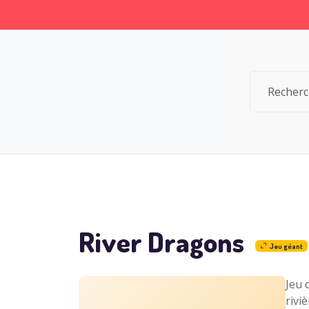
River Dragons
Jeu géant
Jeu 
rivi