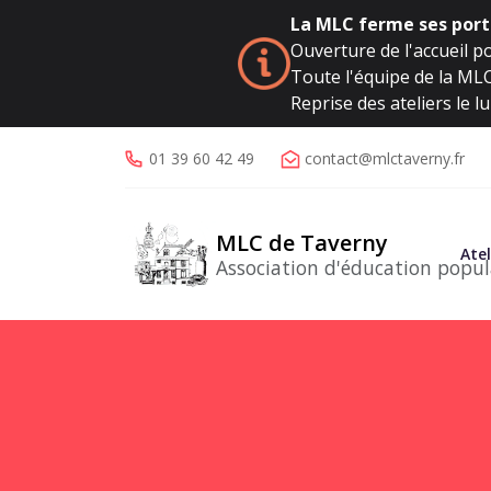
La MLC ferme ses porte
Ouverture de l'accueil po
Toute l'équipe de la MLC 
Reprise des ateliers le 
01 39 60 42 49
contact@mlctaverny.fr
MLC de Taverny
Atel
Association d'éducation popul