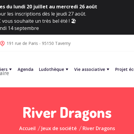
s du lundi 20 juillet au mercredi 26 août
ur les inscriptions dès le jeudi 27 août.
vous souhaite un très bel été ! 🏖️
lundi 14 septembre
191 rue de Paris - 95150 Taverny
iers
Agenda
Ludothèque
Vie associative
Projet é
aire
River Dragons
Accueil
Jeux de société
River Dragons