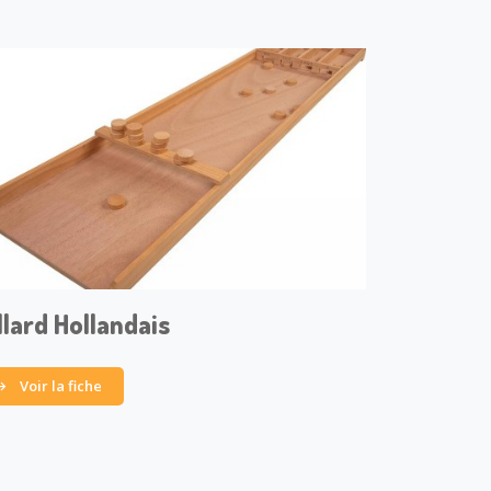
llard Hollandais
Voir la fiche