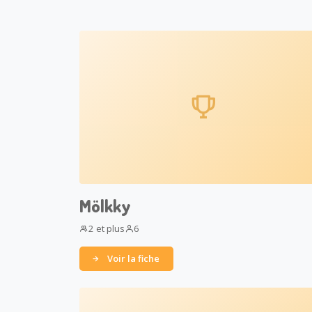
Mölkky
2 et plus
6
Voir la fiche