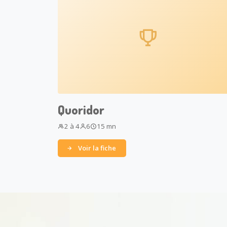
Quoridor
2 à 4
6
15 mn
Voir la fiche