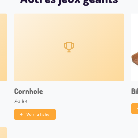
Cornhole
Bi
2 à 4
Voir la fiche