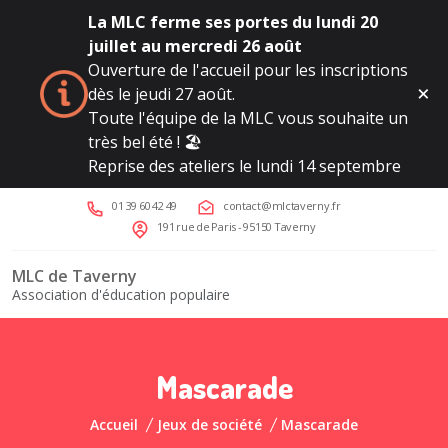
La MLC ferme ses portes du lundi 20
juillet au mercredi 26 août
Ouverture de l'accueil pour les inscriptions
dès le jeudi 27 août.
Toute l'équipe de la MLC vous souhaite un
très bel été ! 🏖️
Reprise des ateliers le lundi 14 septembre
01 39 60 42 49
contact@mlctaverny.fr
191 rue de Paris - 95150 Taverny
MLC de Taverny
Association d'éducation populaire
Mascarade
Accueil
Jeux de société
Mascarade