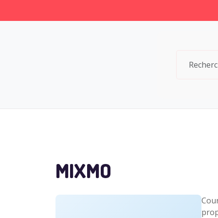
MIXMO
Cour
prop