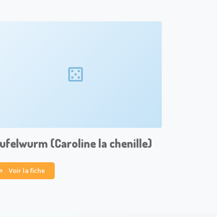
felwurm (Caroline la chenille)
Voir la fiche