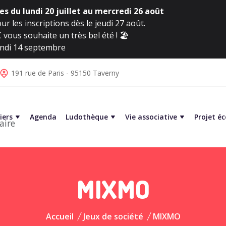
s du lundi 20 juillet au mercredi 26 août
ur les inscriptions dès le jeudi 27 août.
vous souhaite un très bel été ! 🏖️
lundi 14 septembre
191 rue de Paris - 95150 Taverny
iers
Agenda
Ludothèque
Vie associative
Projet é
aire
MIXMO
Accueil
Jeux de société
MIXMO