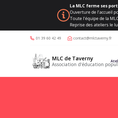
La MLC ferme ses porte
Ouverture de l'accueil po
Toute l'équipe de la MLC 
Reprise des ateliers le 
01 39 60 42 49
contact@mlctaverny.fr
MLC de Taverny
Atel
Association d'éducation popul